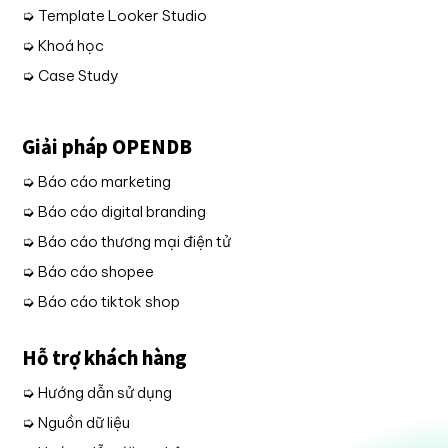
➭ Template Looker Studio
➭ Khoá học
➭ Case Study
Giải pháp OPENDB
➭ Báo cáo marketing
➭ Báo cáo digital branding
➭ Báo cáo thương mại điện tử
➭ Báo cáo shopee
➭ Báo cáo tiktok shop
Hỗ trợ khách hàng
➭ Hướng dẫn sử dụng
➭ Nguồn dữ liệu