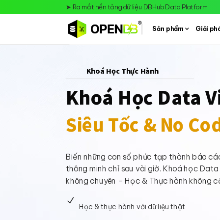
➤
Ra mắt nền tảng dữ liệu DBHub Data Platform
Sản phẩm
Giải ph
Khoá Học Thực Hành
Khoá Học Data V
Siêu Tốc & No Co
Biến những con số phức tạp thành báo cá
thông minh chỉ sau vài giờ. Khoá học Data
không chuyên – Học & Thực hành không cầ
N
Học & thực hành với dữ liệu thật