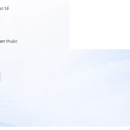
ực tế
uen thuộc