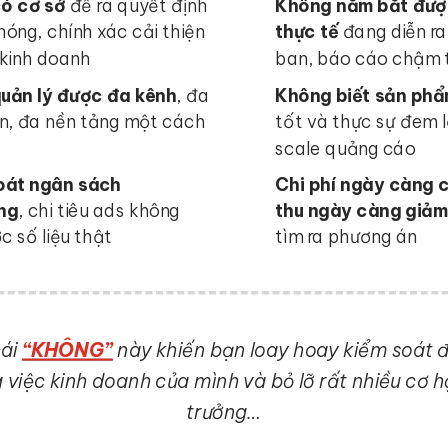
ó cơ sở
để ra quyết định
Không nắm bắt được
óng, chính xác cải thiện
thực tế
đang diễn r
 kinh doanh
ban, báo cáo chậm 
uản lý được đa kênh
, đa
Không biết sản ph
ản, đa nền tảng một cách
tốt và thực sự đem l
ả
scale quảng cáo
oát ngân sách
Chi phí ngày càng 
ng
, chi tiêu ads không
thu ngày càng giả
 số liệu thật
tìm ra phương án
cái
“KHÔNG”
này khiến bạn loay hoay kiểm soát 
 việc kinh doanh của mình và bỏ lỡ rất nhiều cơ h
trưởng…