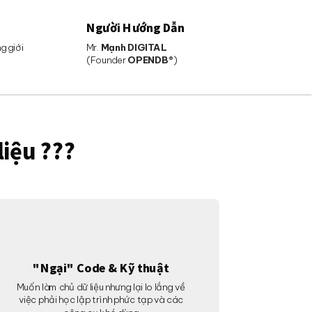
Người Hướng Dẫn
g giới
Mr.
Mạnh DIGITAL
(Founder
OPENDB
®)
liệu ???
"Ngại" Code & Kỹ thuật
Muốn làm chủ dữ liệu nhưng lại lo lắng về
việc phải học lập trình phức tạp và các