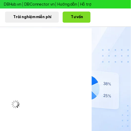
DBHub.vn
|
DBConnector.vn
|
Hướng dẫn
|
Hỗ trợ
Trải nghiệm miễn phí
Tư vấn