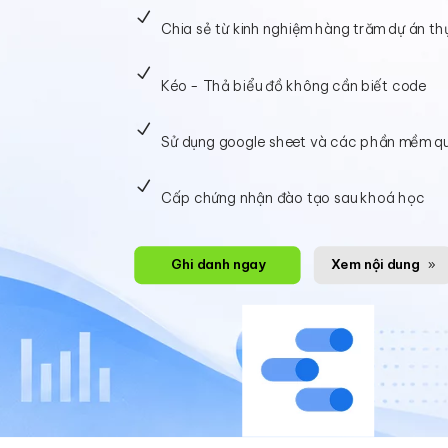
N
Chia sẻ từ kinh nghiệm hàng trăm dự án th
N
Kéo - Thả biểu đồ không cần biết code
N
Sử dụng google sheet và các phần mềm q
N
Cấp chứng nhận đào tạo sau khoá học
Ghi danh ngay
Xem nội dung