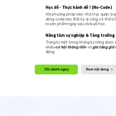
Học dễ - Thực hành dễ ! (No-Code)
Với phương pháp kéo-thả trực quan, bạn
dòng code nào. Bất kỳ ai cũng có thể b
ra sản phẩm ngay sau vài buổi học.
Nâng tầm sự nghiệp & Tăng trưởng
Trang bị một trong những kỹ năng được s
nhiều
cơ hội thăng tiến
và
gia tăng giá 
động.
Ghi danh ngay
Xem nội dung