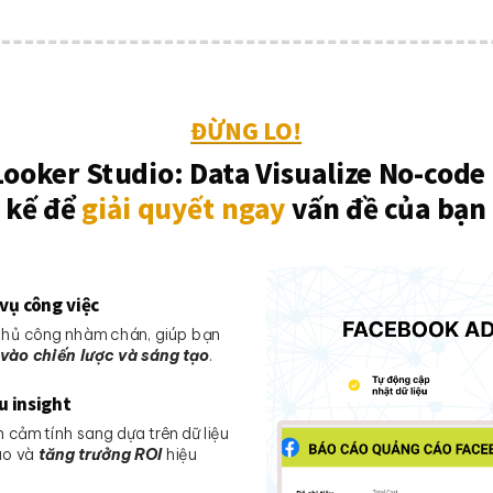
ĐỪNG LO!
ooker Studio: Data Visualize No-code
kế để
giải quyết ngay
vấn đề của bạn
vụ công việc
 thủ công nhàm chán, giúp bạn
 vào chiến lược và sáng tạo
.
u insight
n cảm tính sang dựa trên dữ liệu
áo và
tăng trưởng ROI
hiệu