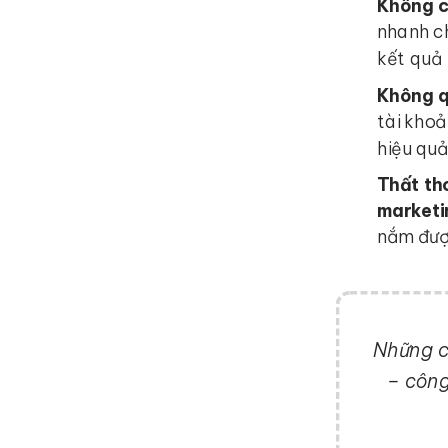
Không c
nhanh ch
kết quả
Không q
tài kho
hiệu qu
Thất th
marketi
nắm được
Những 
– công