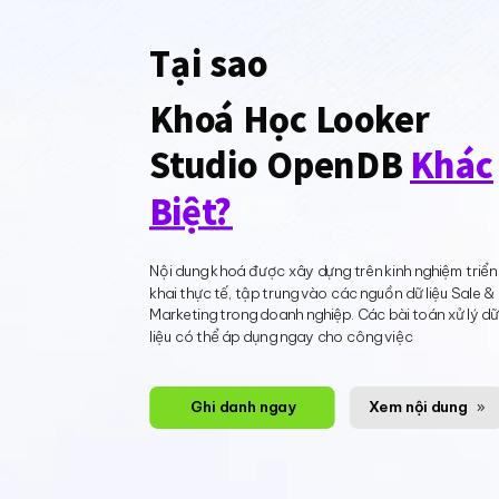
Tại sao
Khoá Học Looker
Studio OpenDB
Khác
Biệt?
Nội dung khoá được xây dựng trên kinh nghiệm triển
khai thực tế, tập trung vào các nguồn dữ liệu Sale &
Marketing trong doanh nghiệp. Các bài toán xử lý d
liệu có thể áp dụng ngay cho công việc
Ghi danh ngay
Xem nội dung