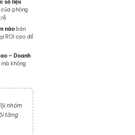
 số liệu
a của phòng
trễ
ẩm nào
bán
ại ROI cao để
cao – Doanh
m
mà không
đội nhóm
ội tăng