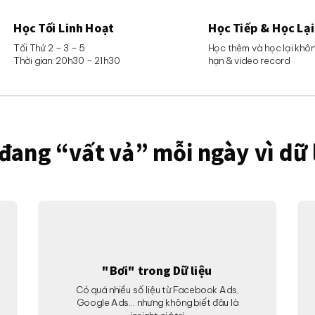
Học Tối Linh Hoạt
Học Tiếp & Học Lại
Tối Thứ 2 – 3 – 5
Học thêm và học lại khôn
Thời gian: 20h30 – 21h30
hạn & video record
đang “vất vả” mỗi ngày vì dữ 
"Bơi" trong Dữ liệu
Có quá nhiều số liệu từ Facebook Ads,
Google Ads… nhưng không biết đâu là