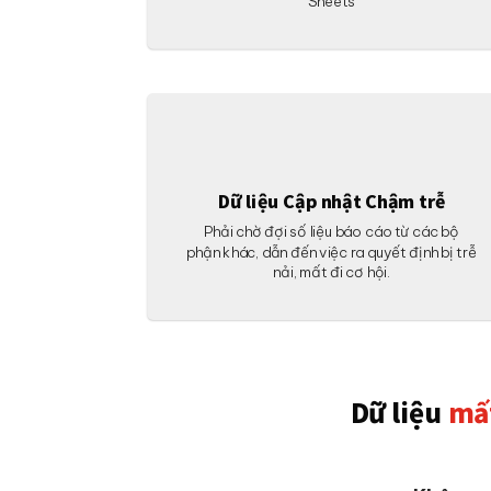
Sheets
Dữ liệu Cập nhật Chậm trễ
Phải chờ đợi số liệu báo cáo từ các bộ
phận khác, dẫn đến việc ra quyết định bị trễ
nải, mất đi cơ hội.
Dữ liệu
mấ