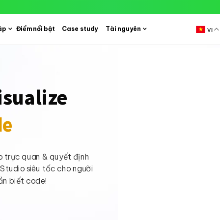
áp
Điểm nổi bật
Case study
Tài nguyên
VI
isualize
de
o trực quan & quyết định
 Studio siêu tốc cho người
n biết code!