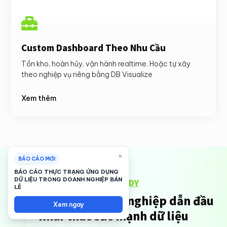

Custom Dashboard Theo Nhu Cầu
Tồn kho, hoàn hủy, vận hành realtime. Hoặc tự xây
theo nghiệp vụ riêng bằng DB Visualize
Xem thêm
×
BÁO CÁO MỚI
BÁO CÁO THỰC TRẠNG ỨNG DỤNG
DỮ LIỆU TRONG DOANH NGHIỆP BÁN
CASE STUDY
LẺ
Xem cách các doanh nghiệp dẫn đầu
Xem ngay
khai thác sức mạnh dữ liệu