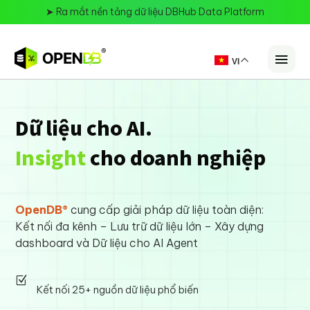
➤
Ra mắt nền tảng dữ liệu DBHub Data Platform
VI
Dữ liệu cho AI.
Insight
cho doanh nghiệp
OpenDB®
cung cấp giải pháp dữ liệu toàn diện:
Kết nối đa kênh – Lưu trữ dữ liệu lớn – Xây dựng
dashboard và Dữ liệu cho AI Agent
Z
Kết nối 25+ nguồn dữ liệu phổ biến