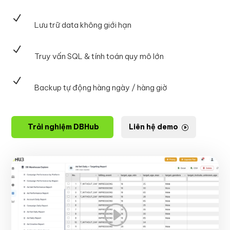
N
Lưu trữ data không giới hạn
N
Truy vấn SQL & tính toán quy mô lớn
N
Backup tự động hàng ngày / hàng giờ
Trải nghiệm DBHub
Liên hệ demo