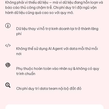
Không phải vì thiếu dữ liệu — mà vì dữ liệu đang hỗn loạn và
báo cáo thủ công chậm trễ. Chi phí duy trì đội ngũ vận
hành dữ liệu cũng quá cao so với quy mô.
p
Dữ liệu thay vì hỗ trợ kinh doanh lại trở thành lãng
phí

Không thể sử dụng AI Agent với data mỗi thứ mỗi
nơi

Phụ thuộc hoàn toàn vào nhân sự & không có quy
trình chuẩn

Chi phí duy trì data team nội bộ đắt đỏ