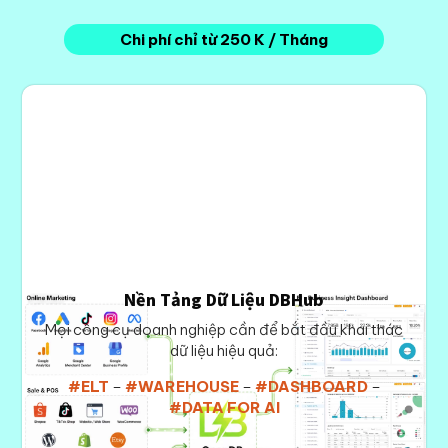
Chi phí chỉ từ 250 K / Tháng
Nền Tảng Dữ Liệu DBHub
Mọi công cụ doanh nghiệp cần để bắt đầu khai thác
dữ liệu hiệu quả:
#ELT
–
#WAREHOUSE
–
#DASHBOARD
–
#DATA FOR AI