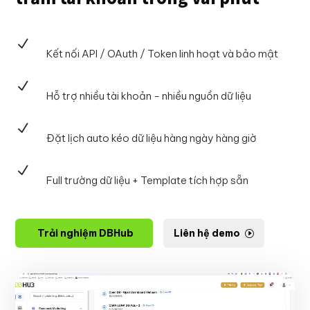
N
Kết nối API / OAuth / Token linh hoạt và bảo mật
N
Hỗ trợ nhiều tài khoản - nhiều nguồn dữ liệu
N
Đặt lịch auto kéo dữ liệu hàng ngày hàng giờ
N
Full trường dữ liệu + Template tích hợp sẵn
Trải nghiệm DBHub
Liên hệ demo