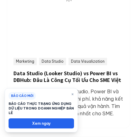
Marketing
Data Studio
Data Visualization
Data Studio (Looker Studio) vs Power BI vs
DBHub: Đâu Là Công Cụ Tối Ưu Cho SME Việt
So sánh chuyên sâu Data Studio, Power BI và
×
BÁO CÁO MỚI
DBHub. Phân tích chi tiết chi phí, khả năng kết
BÁO CÁO THỰC TRẠNG ỨNG DỤNG
nối dữ liệu Việt Nam và hiệu quả vận hành. Tìm
DỮ LIỆU TRONG DOANH NGHIỆP BÁN
giải pháp Dashboard chuẩn nhất cho SME.
LẺ
Xem ngay