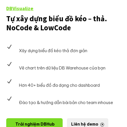
DBVisualize
Tự xây dựng biểu đồ kéo – thả.
NoCode & LowCode
N
Xây dựng biểu đồ kéo thả đơn giản
N
Vẽ chart trên dữ liệu DB Warehouse của bạn
N
Hơn 40+ biểu đồ đa dạng cho dashboard
N
Đào tạo & hướng dẫn bài bản cho team inhouse
Trải nghiệm DBHub
Liên hệ demo