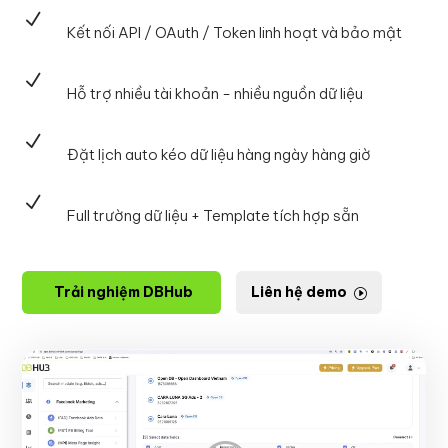
N
Kết nối API / OAuth / Token linh hoạt và bảo mật
N
Hỗ trợ nhiều tài khoản - nhiều nguồn dữ liệu
N
Đặt lịch auto kéo dữ liệu hàng ngày hàng giờ
N
Full trường dữ liệu + Template tích hợp sẵn
Trải nghiệm DBHub
Liên hệ demo