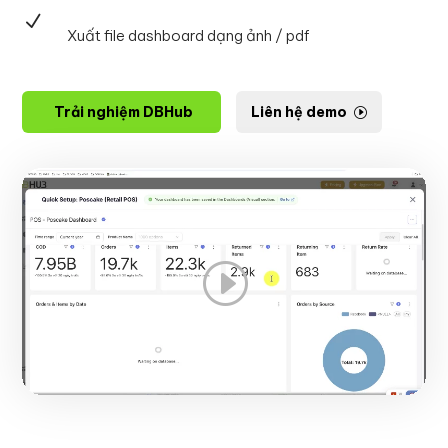
N
Xuất file dashboard dạng ảnh / pdf
Trải nghiệm DBHub
Liên hệ demo