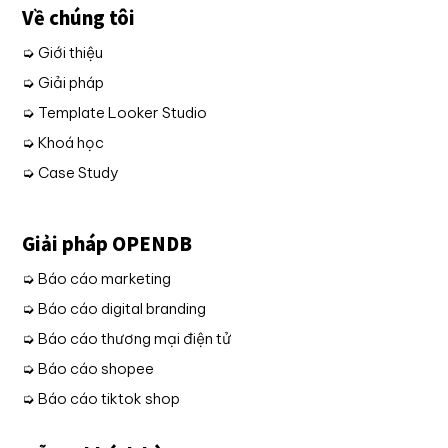
Về chúng tôi
➭ Giới thiệu
➭ Giải pháp
➭ Template Looker Studio
➭ Khoá học
➭ Case Study
Giải pháp OPENDB
➭ Báo cáo marketing
➭ Báo cáo digital branding
➭ Báo cáo thương mại điện tử
➭ Báo cáo shopee
➭ Báo cáo tiktok shop