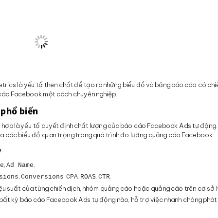
etrics là yếu tố then chốt để tạo ra những biểu đồ và bảng báo cáo có chi
g cáo Facebook một cách chuyên nghiệp.
 phổ biến
ù hợp là yếu tố quyết định chất lượng của báo cáo Facebook Ads tự động.
o ra các biểu đồ quan trọng trong quá trình đo lường quảng cáo Facebook:
y
,
.
me
Ad Name
,
,
,
,
.
sions
Conversions
CPA
ROAS
CTR
hiệu suất của từng chiến dịch, nhóm quảng cáo hoặc quảng cáo trên cơ sở
 bất kỳ báo cáo Facebook Ads tự động nào, hỗ trợ việc nhanh chóng phát 