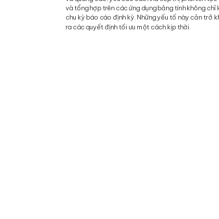
và tổng hợp trên các ứng dụng bảng tính không chỉ l
chu kỳ báo cáo định kỳ. Những yếu tố này cản trở kh
ra các quyết định tối ưu một cách kịp thời.