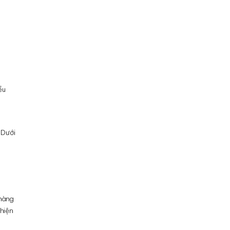
ều
 Dưới
 hàng
hiện