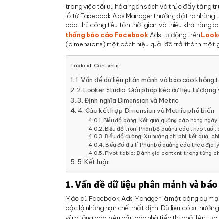
trong việc tối ưu hóa ngân sách và thúc đẩy tăng trư
lồ từ Facebook Ads Manager thường đặt ra những thá
cáo thủ công tiêu tốn thời gian, và thiếu khả năng 
thống báo cáo Facebook
Ads tự động trên
Look
(dimensions) một cách hiệu quả, đã trở thành một gi
Table of Contents
1. Vấn đề dữ liệu phân mảnh và báo cáo không 
2. Looker Studio: Giải pháp kéo dữ liệu tự độn
3. Định nghĩa Dimension và Metric
4. Các kết hợp Dimension và Metric phổ biến
Biểu đồ bảng: Kết quả quảng cáo hàng ngày
Biểu đồ tròn: Phân bổ quảng cáo theo tuổi, g
Biểu đồ đường: Xu hướng chi phí, kết quả, ch
Biểu đồ địa lí: Phân bổ quảng cáo theo địa l
Pivot table: Đánh giá content trong từng c
5. Kết luận
1. Vấn đề dữ liệu phân mảnh và báo
Mặc dù Facebook Ads Manager là một công cụ mạ
bộc lộ những hạn chế nhất định. Dữ liệu có xu hướn
và quảng cáo, yêu cầu các nhà tiếp thị phải liên tụ