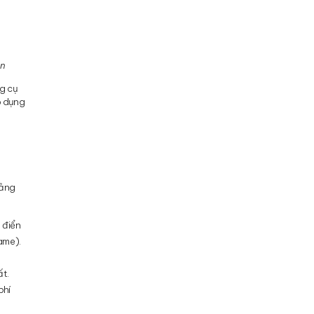
an
ng cụ
p dụng
tảng
 điển
ame).
ất.
phí