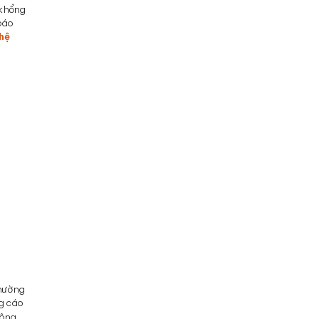
 khổng
 báo
hệ
Khám phá cách Dashboard cho
ngành giáo dục biến dữ liệu rời rạc
thành câu chuyện tuyển sinh hoàn
chỉnh. Theo dõi hành trình học
viên, tối ưu phễu tư vấn và tăng tỷ
lệ tái tục với DBHub.
thường
ng cáo
công