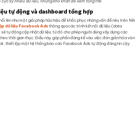
 cực kỳ nhiều dữ liệu, nhưng khó khăn để xem tổng thể
 liệu tự động và dashboard tổng hợp
ổi lên như một giải pháp hữu hiệu để khắc phục những vấn đề nêu trên. Nề
hập dữ liệu Facebook Ads
thông qua các trình kết nối dữ liệu (data
io sẽ tự động cập nhật dữ liệu, từ đó cho phép người dùng xây dựng các
heo thời gian thực. Điều này góp phần đáng kể vào việc đơn giản hóa và 
k, thiết lập một hệ thống báo cáo Facebook Ads tự động đáng tin cậy.