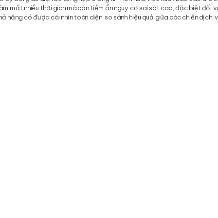
àm mất nhiều thời gian mà còn tiềm ẩn nguy cơ sai sót cao, đặc biệt đối v
ả năng có được cái nhìn toàn diện, so sánh hiệu quả giữa các chiến dịch, 