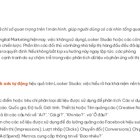
 chỉ số quan trọng trên 1 màn hình, giúp người dùng có cái nhìn tổng qu
 Digital Marketing hiện nay, việc không sử dụng Looker Studio hoặc các cô
 chiến lược. Phần lớn các đối thủ và những nhà tiếp thị hàng đầu đều đã á
và ra quyết định. Nếu không bắt kịp xu hướng này ngay lập tức, các phòng
 cạnh tranh do sự chậm trễ trong việc phân tích dữ liệu và phản ứng với thị
k ads tự động
hiệu quả trên Looker Studio, việc hiểu rõ hai khái niệm nền 
 điểm hoặc tiêu chí phân loại dữ liệu được sử dụng để phân tích. Các ví dụ
áo, Quốc gia, Độ tuổi, Giới tính, Thiết bị hoặc Tên quảng cáo (Creative N
lời các câu hỏi về “Ai?”, “Cái gì?”, “Khi nào?”, và “Ở đâu?”.
diện cho các số liệu được sử dụng để đo lường quảng cáo Facebook hiệu su
iển thị (Impressions), Lượt nhấp (Clicks), Chuyển đổi (Conversions), Chi 
d Spend). Metrics cung cấp thông tin về “Bao nhiêu?”.