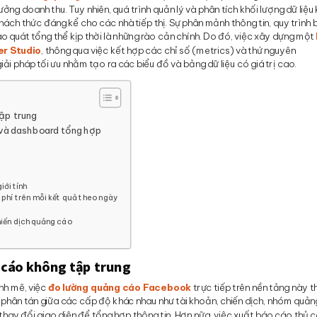
ởng doanh thu. Tuy nhiên, quá trình quản lý và phân tích khối lượng dữ liệu
ch thức đáng kể cho các nhà tiếp thị. Sự phân mảnh thông tin, quy trình
bao quát tổng thể kịp thời là những rào cản chính. Do đó, việc xây dựng một
er Studio
, thông qua việc kết hợp các chỉ số (metrics) và thứ nguyên
ải pháp tối ưu nhằm tạo ra các biểu đồ và bảng dữ liệu có giá trị cao.
tập trung
g và dashboard tổng hợp
iới tính
i phí trên mỗi kết quả theo ngày
ý
hiến dịch quảng cáo
 cáo không tập trung
nh mẽ, việc
đo lường quảng cáo Facebook
trực tiếp trên nền tảng này 
g phân tán giữa các cấp độ khác nhau như tài khoản, chiến dịch, nhóm quả
c thay đổi giao diện để tổng hợp thông tin. Hơn nữa, việc xuất báo cáo thủ 