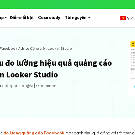
áp
Điểm nổi bật
Case study
Tài nguyên
VI
o Facebook Ads tự động trên Looker Studio
u đo lường hiệu quả quảng cáo
n Looker Studio
ncategorized @vi
|
0 comments
ệc
đo lường quảng cáo Facebook
một cách hiệu quả đóng vai trò then 