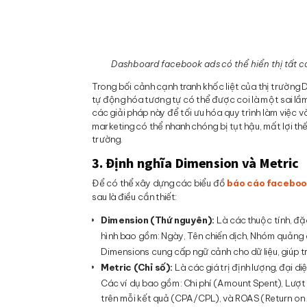
Dashboard facebook ads có thể hiển thị tất cả
Trong bối cảnh cạnh tranh khốc liệt của thị trường
tự động hóa tương tự có thể được coi là một sai lầm
các giải pháp này để tối ưu hóa quy trình làm việc 
marketing có thể nhanh chóng bị tụt hậu, mất lợi thế
trường.
3. Định nghĩa Dimension và Metric
Để có thể xây dựng các biểu đồ
báo cáo faceboo
sau là điều cần thiết:
Dimension (Thứ nguyên):
Là các thuộc tính, đặc
hình bao gồm: Ngày, Tên chiến dịch, Nhóm quảng c
Dimensions cung cấp ngữ cảnh cho dữ liệu, giúp trả 
Metric (Chỉ số):
Là các giá trị định lượng, đại 
Các ví dụ bao gồm: Chi phí (Amount Spent), Lượt h
trên mỗi kết quả (CPA/CPL), và ROAS (Return on A