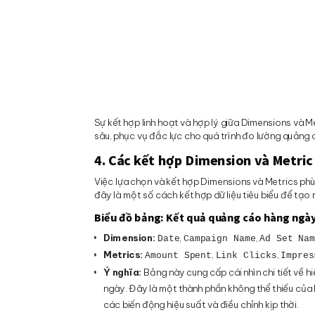
Sự kết hợp linh hoạt và hợp lý giữa Dimensions và M
sâu, phục vụ đắc lực cho quá trình đo lường quản
4. Các kết hợp Dimension và Metric
Việc lựa chọn và kết hợp Dimensions và Metrics ph
đây là một số cách kết hợp dữ liệu tiêu biểu để tạ
Biểu đồ bảng: Kết quả quảng cáo hàng ngà
Dimension:
,
,
Date
Campaign Name
Ad Set Na
Metrics:
,
,
Amount Spent
Link Clicks
Impres
Ý nghĩa:
Bảng này cung cấp cái nhìn chi tiết về 
ngày. Đây là một thành phần không thể thiếu của
các biến động hiệu suất và điều chỉnh kịp thời.