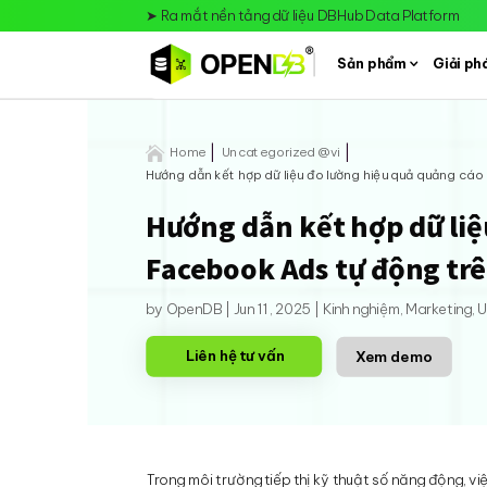
➤
Ra mắt nền tảng dữ liệu DBHub Data Platform
Sản phẩm
Giải ph

Home
Uncategorized @vi
Hướng dẫn kết hợp dữ liệu đo lường hiệu quả quảng cá
Hướng dẫn kết hợp dữ liệ
Facebook Ads tự động trê
by
OpenDB
|
Jun 11, 2025
|
Kinh nghiệm
,
Marketing
,
U
Liên hệ tư vấn
Xem demo
Trong môi trường tiếp thị kỹ thuật số năng động, vi