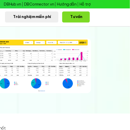
DBHub.vn
|
DBConnector.vn
|
Hướng dẫn
|
Hỗ trợ
Trải nghiệm miễn phí
Tư vấn
chốt