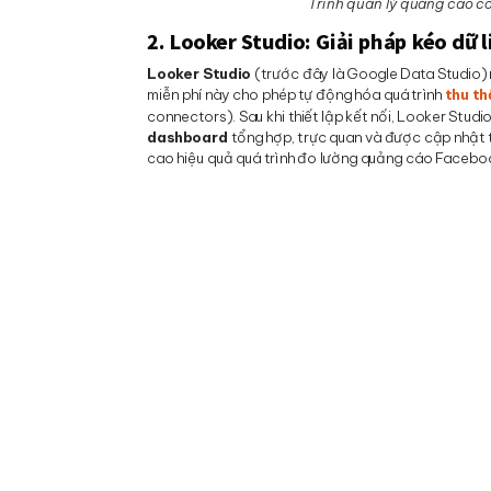
Trình quản lý quảng cáo có
2. Looker Studio: Giải pháp kéo dữ
Looker Studio
(trước đây là Google Data Studio) n
miễn phí này cho phép tự động hóa quá trình
thu t
connectors). Sau khi thiết lập kết nối, Looker Stud
dashboard
tổng hợp, trực quan và được cập nhật t
cao hiệu quả quá trình đo lường quảng cáo Faceboo