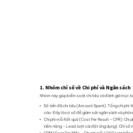
1. Nhóm chỉ số về Chi phí và Ngân sách
Nhóm này giúp kiểm soát chi tiêu và đánh giá trực t
Số tiền đã chi tiêu (Amount Spent): Tổng chi ph
cáo. Đây là cơ sở để giám sát ngân sách và phòn
Chi phí mỗi Kết quả (Cost Per Result – CPR): Chi 
tiềm năng – Lead, lượt cài đặt ứng dụng). Chỉ số
CPM (Cost Per Mille – Chi phí mỗi 1.000 lượt hiển 