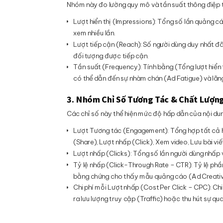
Nhóm này đo lường quy mô và tần suất thông điệp ti
Lượt hiển thị (Impressions): Tổng số lần quảng 
xem nhiều lần.
Lượt tiếp cận (Reach): Số người dùng duy nhất đã
đối tượng được tiếp cận.
Tần suất (Frequency): Tính bằng (Tổng lượt hiển 
có thể dẫn đến sự nhàm chán (Ad Fatigue) và lãng
3. Nhóm Chỉ Số Tương Tác & Chất Lượng
Các chỉ số này thể hiện mức độ hấp dẫn của nội du
Lượt Tương tác (Engagement): Tổng hợp tất cả hà
(Share), Lượt nhấp (Click), Xem video, Lưu bài v
Lượt nhấp (Clicks): Tổng số lần người dùng nhấp 
Tỷ lệ nhấp (Click-Through Rate – CTR): Tỷ lệ phần
bằng chứng cho thấy mẫu quảng cáo (Ad Creative
Chi phí mỗi Lượt nhấp (Cost Per Click – CPC): Chi 
ra lưu lượng truy cập (Traffic) hoặc thu hút sự q