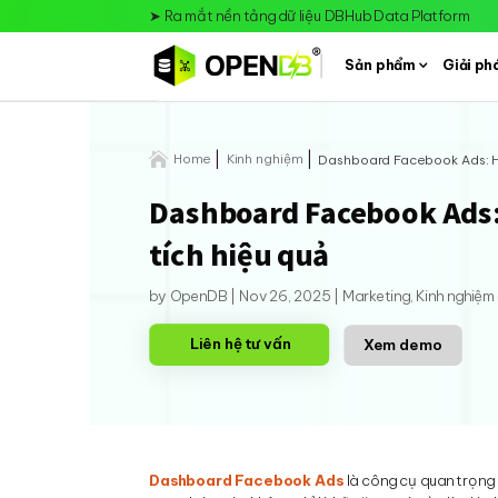
➤
Ra mắt nền tảng dữ liệu DBHub Data Platform
Sản phẩm
Giải ph

Home
Kinh nghiệm
Dashboard Facebook Ads: Hư
Dashboard Facebook Ads:
tích hiệu quả
by
OpenDB
|
Nov 26, 2025
|
Marketing
,
Kinh nghiệm
Liên hệ tư vấn
Xem demo
Dashboard Facebook Ads
là công cụ quan trọng 