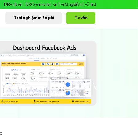
DBHub.vn
|
DBConnector.vn
|
Hướng dẫn
|
Hỗ trợ
Trải nghiệm miễn phí
Tư vấn
số