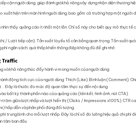
ếp cận người dùng, giúp đánh giá khả năng xây dựng nhận diện thương hiệ
cáo xuất hiện trên màn hình người dùng, bao gồm cả trường hợp một người 
 nhìn thấy quảng cáo ít nhất một lần. Chỉ số này cho biết quy mô thực tế 
thị / Lượt tiếp cận). Tần suất là yếu tố cân bằng quan trọng: Tần suất qu
 phí ngân sách; quá thấp khiến thông điệp không đủ để ghi nhớ.
 Traffic
ng và khả năng thúc đẩy hành vi mong muốn của người dùng:
nh động tích cực của người dùng: Thích (Like), Bình luận (Comment), Ch
iết… Đây là thước đo mức độ quan tâm thực sự đến nội dung.
vào bất kỳ thành phần nào của quảng cáo (liên kết, hình ảnh, nút CTA).
 trăm giữa lượt nhấp và lượt hiển thị (Clicks / Impressions x100%). CTR ca
) hấp dẫn và phân phối đúng đối tượng.
phí trung bình cho mỗi lượt nhấp. Đây là chỉ số đo lường hiệu quả chi phí đ
uan tâm ban đầu.