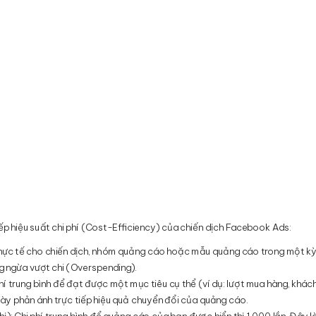
iếp hiệu suất chi phí (Cost-Efficiency) của chiến dịch Facebook Ads:
í thực tế cho chiến dịch, nhóm quảng cáo hoặc mẫu quảng cáo trong một k
g ngừa vượt chi (Overspending).
phí trung bình để đạt được một mục tiêu cụ thể (ví dụ: lượt mua hàng, khác
 này phản ánh trực tiếp hiệu quả chuyển đổi của quảng cáo.
thị): Chi phí trung bình để quảng cáo của bạn được hiển thị 1.000 lần. Đây l