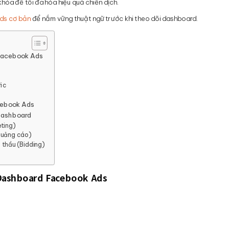
khóa để tối đa hóa hiệu quả chiến dịch.
ds cơ bản
để nắm vững thuật ngữ trước khi theo dõi dashboard.
 Facebook Ads
fic
cebook Ads
 Dashboard
eting)
 quảng cáo)
á thầu (Bidding)
 Dashboard Facebook Ads