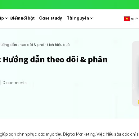
áp
Điểm nổi bật
Case study
Tài nguyên
VI
ớng dẫn theo dõi & phân tích hiệu quả
 Hướng dẫn theo dõi & phân
|
0 comments
giúp bạn chinh phục các mục tiêu Digital Marketing. Việc hiểu sâu các chỉ 