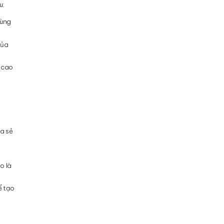
u:
dùng
của
á cao
ia sẻ
o là
ể tạo