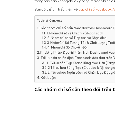
trong báo cáo không chỉ là kỹ năng, mà còn là chìa 
Bạn có thể tìm hiểu thêm về
các chỉ số Facebook A
Table of Contents
Các nhóm chỉ số cần theo dõi trên Dashboard
1. Nhóm chỉ số về Chi phí và Ngân sách
2. Nhóm chỉ số về Tiếp cận và Nhận diện
3. Nhóm Chỉ Số Tương Tác & Chất Lượng Traf
4. Nhóm Chỉ Số Chuyển Đổi
Phương Pháp Đọc & Phân Tích Dashboard Fa
Tối ưu hóa chiến dịch Facebook Ads dựa trên
1. Tối ưu hóa Tệp Khách Hàng Mục Tiêu (Targ
2.Tối ưu hóa Sáng Tạo (Creative & Nội dung
3. Tối ưu hóa Ngân sách và Chiến lược Đặt gi
Kết Luận
Các nhóm chỉ số cần theo dõi trên