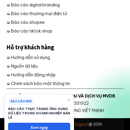
➭ Báo cáo digital branding
➭ Báo cáo thương mại điện tử
➭ Báo cáo shopee
➭ Báo cáo tiktok shop
Hỗ trợ khách hàng
➭ Hướng dẫn sử dụng
➭ Nguồn dữ liệu
➭ Hướng dẫn đăng nhập
➭ Chính sách bảo mật thông tin
CÔNG TY TNHH THƯƠNG MẠI VÀ DỊCH VỤ MVDB
×
BÁO CÁO MỚI
Mã số thuế: 2301331922
BÁO CÁO THỰC TRẠNG ỨNG DỤNG
Đại diện Pháp luật: TRƯƠNG VIẾT MẠNH
DỮ LIỆU TRONG DOANH NGHIỆP BÁN
LẺ
Một giải pháp của
Midas Digital
@ 2019
Xem ngay