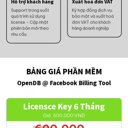
Hỗ trợ khách hàng
Xuất hoá đơn VAT
Support trong suốt
Ký hợp đồng dịch vụ,
quá trình sử dụng
bảo mật và xuất hoá
license – Cập nhật
đơn VAT cho khách
phiên bản mới theo
hàng doanh nghiệp
nhu cầu
BẢNG GIÁ PHẦN MỀM
OpenDB @ Facebook Billing Tool
Licensce Key 6 Tháng
Giá: 600,000 VNĐ
GIÁ ƯU ĐÃI