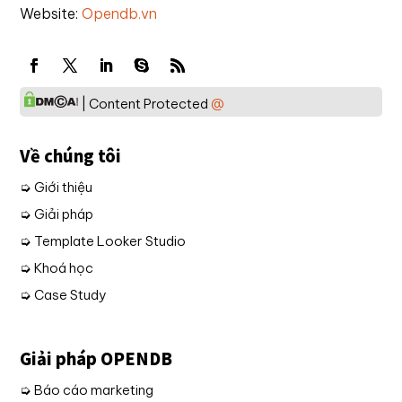
Website:
Opendb.vn
| Content Protected
@
Về chúng tôi
➭ Giới thiệu
➭ Giải pháp
➭ Template Looker Studio
➭ Khoá học
➭ Case Study
Giải pháp OPENDB
➭ Báo cáo marketing