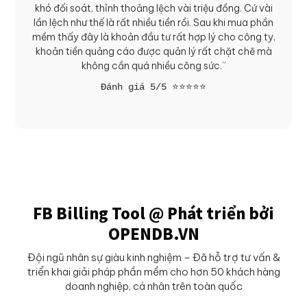
khó đối soát, thỉnh thoảng lệch vài triệu đồng. Cứ vài
lần lệch như thế là rất nhiều tiền rồi. Sau khi mua phần
mềm thấy đây là khoản đầu tư rất hợp lý cho công ty,
khoản tiền quảng cáo được quản lý rất chặt chẽ mà
không cần quá nhiều công sức.”
Đánh giá 5/5 ⭐
⭐
⭐
⭐
⭐
FB Billing Tool @ Phát triển bởi
OPENDB.VN
Đội ngũ nhân sự giàu kinh nghiệm – Đã hỗ trợ tư vấn &
triển khai giải pháp phần mềm cho hơn 50 khách hàng
doanh nghiệp, cá nhân trên toàn quốc