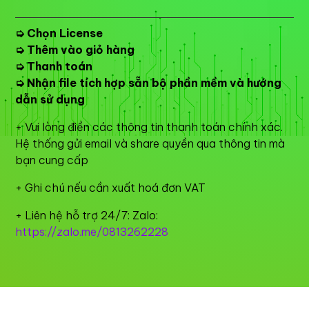
➭ Chọn License
➭ Thêm vào giỏ hàng
➭ Thanh toán
➭ Nhận file tích hợp sẵn bộ phần mềm và hướng
dẫn sử dụng
+ Vui lòng điền các thông tin thanh toán chính xác.
Hệ thống gửi email và share quyền qua thông tin mà
bạn cung cấp
+ Ghi chú nếu cần xuất hoá đơn VAT
+ Liên hệ hỗ trợ 24/7: Zalo:
https://zalo.me/0813262228