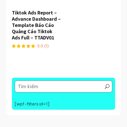
Tiktok Ads Report –
Advance Dashboard –
Template Báo Cáo
Quảng Cáo Tiktok
Ads Full – TTADV01
5.0
(
1
)
[wpf-filters id=1]