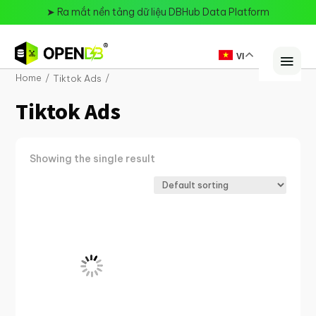
➤
Ra mắt nền tảng dữ liệu DBHub Data Platform
VI
Home
Tiktok Ads
Tiktok Ads
Showing the single result