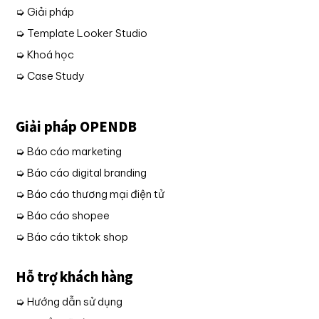
➭ Giải pháp
➭ Template Looker Studio
➭ Khoá học
➭ Case Study
Giải pháp OPENDB
➭ Báo cáo marketing
➭ Báo cáo digital branding
➭ Báo cáo thương mại điện tử
➭ Báo cáo shopee
➭ Báo cáo tiktok shop
Hỗ trợ khách hàng
➭ Hướng dẫn sử dụng