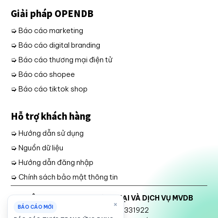
Giải pháp OPENDB
➭ Báo cáo marketing
➭ Báo cáo digital branding
➭ Báo cáo thương mại điện tử
➭ Báo cáo shopee
➭ Báo cáo tiktok shop
Hỗ trợ khách hàng
➭ Hướng dẫn sử dụng
➭ Nguồn dữ liệu
➭ Hướng dẫn đăng nhập
➭ Chính sách bảo mật thông tin
CÔNG TY TNHH THƯƠNG MẠI VÀ DỊCH VỤ MVDB
×
BÁO CÁO MỚI
Mã số thuế: 2301331922