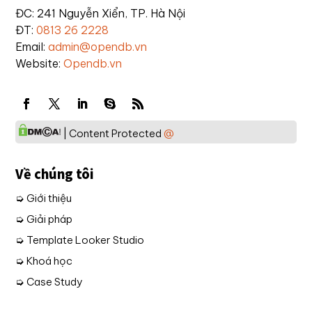
ĐC: 241 Nguyễn Xiển, TP. Hà Nội
ĐT:
0813 26 2228
Email:
admin@opendb.vn
Website:
Opendb.vn
| Content Protected
@
Về chúng tôi
➭ Giới thiệu
➭ Giải pháp
➭ Template Looker Studio
➭ Khoá học
➭ Case Study