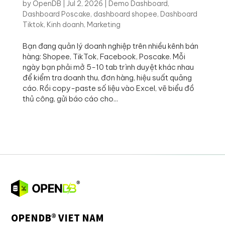
by
OpenDB
|
Jul 2, 2026
|
Demo Dashboard
,
Dashboard Poscake
,
dashboard shopee
,
Dashboard
Tiktok
,
Kinh doanh
,
Marketing
Bạn đang quản lý doanh nghiệp trên nhiều kênh bán
hàng: Shopee, TikTok, Facebook, Poscake. Mỗi
ngày bạn phải mở 5-10 tab trình duyệt khác nhau
để kiểm tra doanh thu, đơn hàng, hiệu suất quảng
cáo. Rồi copy-paste số liệu vào Excel, vẽ biểu đồ
thủ công, gửi báo cáo cho...
OPENDB® VIET NAM