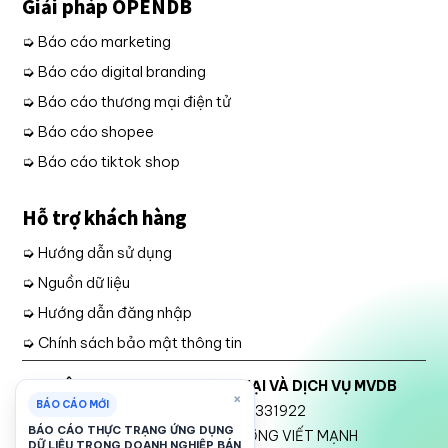
Giải pháp OPENDB
➭ Báo cáo marketing
➭ Báo cáo digital branding
➭ Báo cáo thương mại điện tử
➭ Báo cáo shopee
➭ Báo cáo tiktok shop
Hỗ trợ khách hàng
➭ Hướng dẫn sử dụng
➭ Nguồn dữ liệu
➭ Hướng dẫn đăng nhập
➭ Chính sách bảo mật thông tin
CÔNG TY TNHH THƯƠNG MẠI VÀ DỊCH VỤ MVDB
×
BÁO CÁO MỚI
Mã số thuế: 2301331922
BÁO CÁO THỰC TRẠNG ỨNG DỤNG
Đại diện Pháp luật: TRƯƠNG VIẾT MẠNH
DỮ LIỆU TRONG DOANH NGHIỆP BÁN