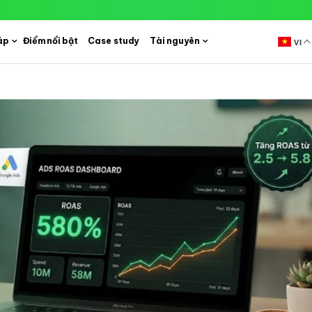
áp
Điểm nổi bật
Case study
Tài nguyên
VI