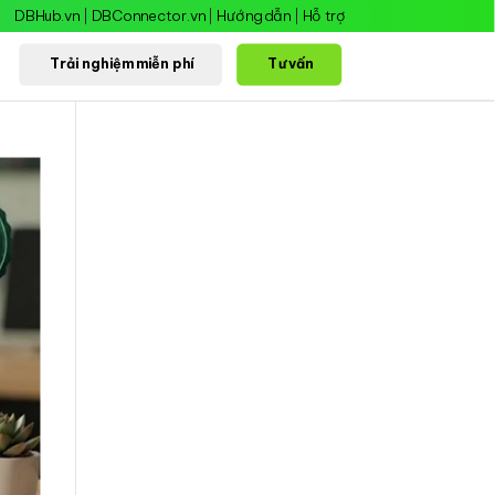
DBHub.vn
|
DBConnector.vn
|
Hướng dẫn
|
Hỗ trợ
Trải nghiệm miễn phí
Tư vấn