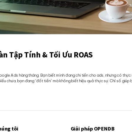
àn Tập Tính & Tối Ưu ROAS
gle Ads hàng tháng. Bạn biết mình đang chi tiền cho ads, nhưng có thực
ếu chưa, bạn đang “đốt tiền” mà không biết hiệu quả thực sự. Chỉ số giúp 
húng tôi
Giải pháp OPENDB