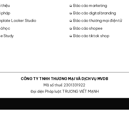
 thiệu
➭ Báo cáo marketing
i pháp
➭ Báo cáo digital branding
plate Looker Studio
➭ Báo cáo thương mại điện tử
á học
➭ Báo cáo shopee
e Study
➭ Báo cáo tiktok shop
CÔNG TY TNHH THƯƠNG MẠI VÀ DỊCH VỤ MVDB
Mã số thuế: 2301331922
Đại diện Pháp luật: TRƯƠNG VIẾT MẠNH