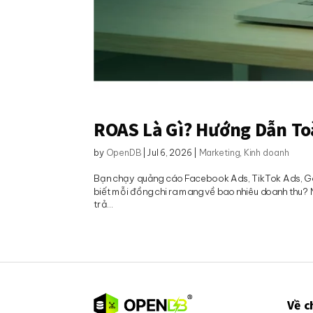
ROAS Là Gì? Hướng Dẫn To
by
OpenDB
|
Jul 6, 2026
|
Marketing
,
Kinh doanh
Bạn chạy quảng cáo Facebook Ads, TikTok Ads, Goo
biết mỗi đồng chi ra mang về bao nhiêu doanh thu? N
trả...
Về c