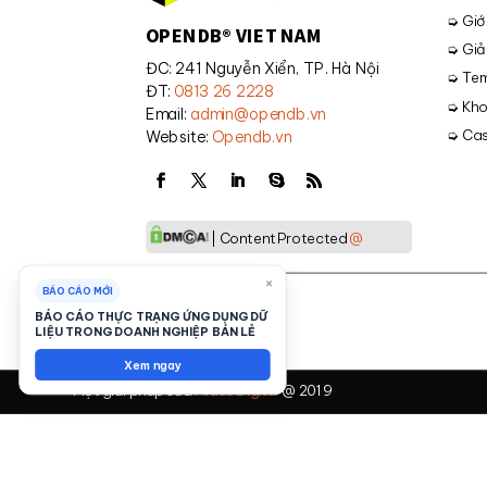
➭ Giới
OPENDB® VIET NAM
➭ Giả
ĐC: 241 Nguyễn Xiển, TP. Hà Nội
➭ Tem
ĐT:
0813 26 2228
➭ Kho
Email:
admin@opendb.vn
➭ Cas
Website:
Opendb.vn
| Content Protected
@
×
BÁO CÁO MỚI
BÁO CÁO THỰC TRẠNG ỨNG DỤNG DỮ
LIỆU TRONG DOANH NGHIỆP BÁN LẺ
Xem ngay
Một giải pháp của
Midas Digital
@ 2019