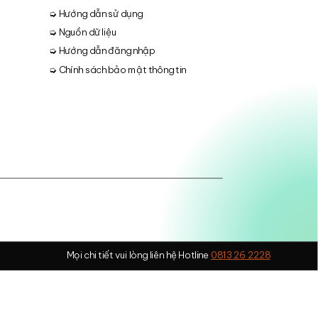
➭ Hướng dẫn sử dụng
➭ Nguồn dữ liệu
➭ Hướng dẫn đăng nhập
➭ Chính sách bảo mật thông tin
Mọi chi tiết vui lòng liên hệ Hotline
0813 26 2228