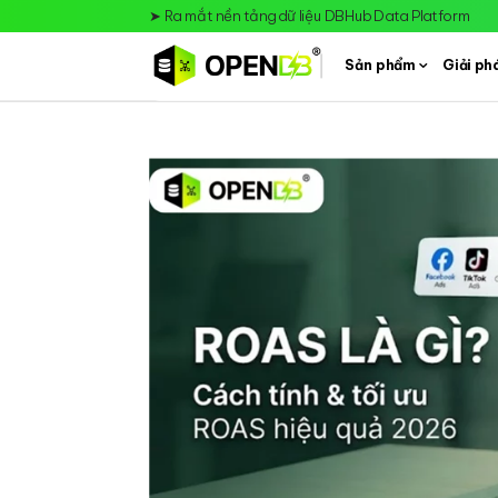
➤
Ra mắt nền tảng dữ liệu DBHub Data Platform
Sản phẩm
Giải ph