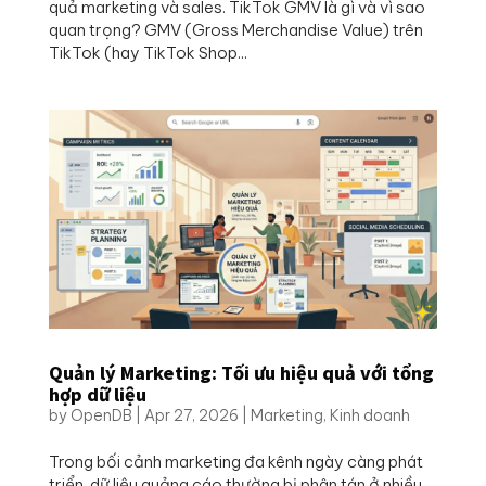
quả marketing và sales. TikTok GMV là gì và vì sao
quan trọng? GMV (Gross Merchandise Value) trên
TikTok (hay TikTok Shop...
Quản lý Marketing: Tối ưu hiệu quả với tổng
hợp dữ liệu
by
OpenDB
|
Apr 27, 2026
|
Marketing
,
Kinh doanh
Trong bối cảnh marketing đa kênh ngày càng phát
triển, dữ liệu quảng cáo thường bị phân tán ở nhiều