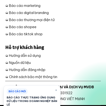
➭ Báo cáo marketing
➭ Báo cáo digital branding
➭ Báo cáo thương mại điện tử
➭ Báo cáo shopee
➭ Báo cáo tiktok shop
Hỗ trợ khách hàng
➭ Hướng dẫn sử dụng
➭ Nguồn dữ liệu
➭ Hướng dẫn đăng nhập
➭ Chính sách bảo mật thông tin
CÔNG TY TNHH THƯƠNG MẠI VÀ DỊCH VỤ MVDB
×
BÁO CÁO MỚI
Mã số thuế: 2301331922
BÁO CÁO THỰC TRẠNG ỨNG DỤNG
Đại diện Pháp luật: TRƯƠNG VIẾT MẠNH
DỮ LIỆU TRONG DOANH NGHIỆP BÁN
LẺ