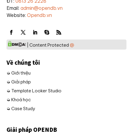
ĐT:
0813 26 2228
Email:
admin@opendb.vn
Website:
Opendb.vn
| Content Protected
@
Về chúng tôi
➭ Giới thiệu
➭ Giải pháp
➭ Template Looker Studio
➭ Khoá học
➭ Case Study
Giải pháp OPENDB