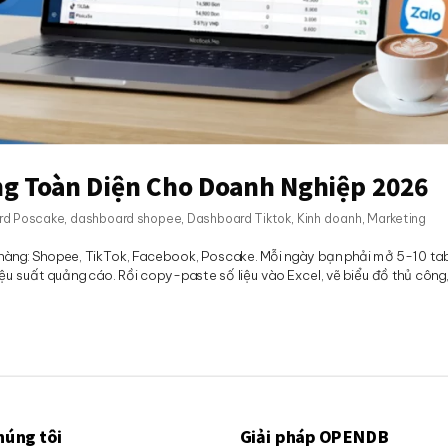
g Toàn Diện Cho Doanh Nghiệp 2026
rd Poscake
,
dashboard shopee
,
Dashboard Tiktok
,
Kinh doanh
,
Marketing
 hàng: Shopee, TikTok, Facebook, Poscake. Mỗi ngày bạn phải mở 5-10 tab
ệu suất quảng cáo. Rồi copy-paste số liệu vào Excel, vẽ biểu đồ thủ công,
húng tôi
Giải pháp OPENDB