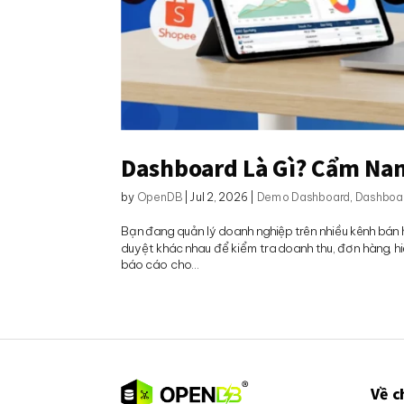
Dashboard Là Gì? Cẩm Nan
by
OpenDB
|
Jul 2, 2026
|
Demo Dashboard
,
Dashboa
Bạn đang quản lý doanh nghiệp trên nhiều kênh bán
duyệt khác nhau để kiểm tra doanh thu, đơn hàng, hi
báo cáo cho...
Về c