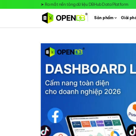
➤
Ra mắt nền tảng dữ liệu DBHub Data Platform
Sản phẩm
Giải ph