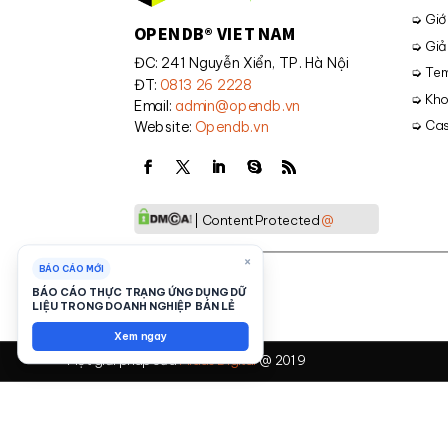
➭ Giới
OPENDB® VIET NAM
➭ Giả
ĐC: 241 Nguyễn Xiển, TP. Hà Nội
➭ Tem
ĐT:
0813 26 2228
➭ Kho
Email:
admin@opendb.vn
➭ Cas
Website:
Opendb.vn
| Content Protected
@
×
BÁO CÁO MỚI
BÁO CÁO THỰC TRẠNG ỨNG DỤNG DỮ
LIỆU TRONG DOANH NGHIỆP BÁN LẺ
Xem ngay
Một giải pháp của
Midas Digital
@ 2019