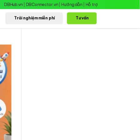
DBHub.vn
|
DBConnector.vn
|
Hướng dẫn
|
Hỗ trợ
Trải nghiệm miễn phí
Tư vấn