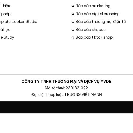
 thiệu
➭ Báo cáo marketing
i pháp
➭ Báo cáo digital branding
plate Looker Studio
➭ Báo cáo thương mại điện tử
á học
➭ Báo cáo shopee
e Study
➭ Báo cáo tiktok shop
CÔNG TY TNHH THƯƠNG MẠI VÀ DỊCH VỤ MVDB
Mã số thuế: 2301331922
Đại diện Pháp luật: TRƯƠNG VIẾT MẠNH