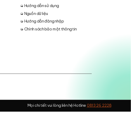
➭ Hướng dẫn sử dụng
➭ Nguồn dữ liệu
➭ Hướng dẫn đăng nhập
➭ Chính sách bảo mật thông tin
Mọi chi tiết vui lòng liên hệ Hotline
0813 26 2228