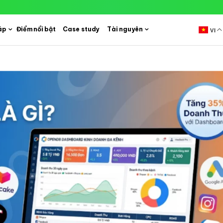
áp
Điểm nổi bật
Case study
Tài nguyên
VI