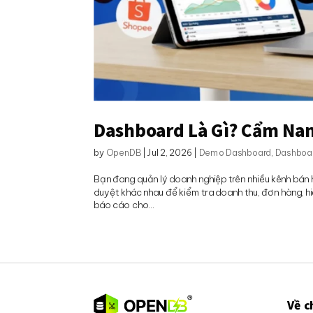
Dashboard Là Gì? Cẩm Nan
by
OpenDB
|
Jul 2, 2026
|
Demo Dashboard
,
Dashboa
Bạn đang quản lý doanh nghiệp trên nhiều kênh bán
duyệt khác nhau để kiểm tra doanh thu, đơn hàng, hi
báo cáo cho...
Về c