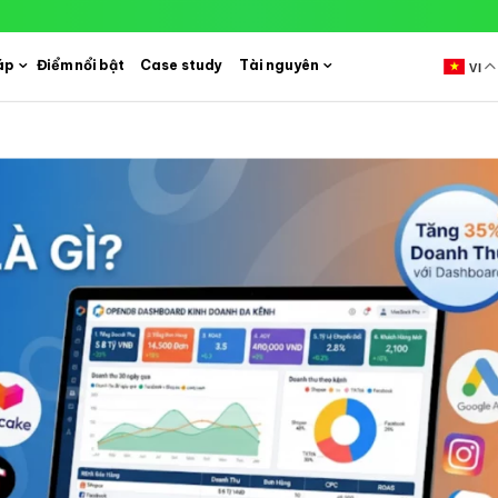
áp
Điểm nổi bật
Case study
Tài nguyên
VI