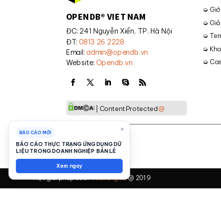
➭ Giới
OPENDB® VIET NAM
➭ Giả
ĐC: 241 Nguyễn Xiển, TP. Hà Nội
➭ Tem
ĐT:
0813 26 2228
➭ Kho
Email:
admin@opendb.vn
➭ Cas
Website:
Opendb.vn
| Content Protected
@
×
BÁO CÁO MỚI
BÁO CÁO THỰC TRẠNG ỨNG DỤNG DỮ
LIỆU TRONG DOANH NGHIỆP BÁN LẺ
Xem ngay
Một giải pháp của
Midas Digital
@ 2019