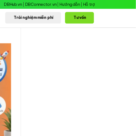
DBHub.vn
|
DBConnector.vn
|
Hướng dẫn
|
Hỗ trợ
Trải nghiệm miễn phí
Tư vấn