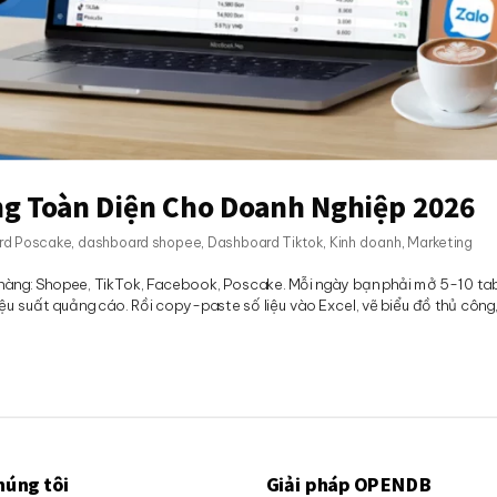
g Toàn Diện Cho Doanh Nghiệp 2026
rd Poscake
,
dashboard shopee
,
Dashboard Tiktok
,
Kinh doanh
,
Marketing
 hàng: Shopee, TikTok, Facebook, Poscake. Mỗi ngày bạn phải mở 5-10 tab
ệu suất quảng cáo. Rồi copy-paste số liệu vào Excel, vẽ biểu đồ thủ công,
húng tôi
Giải pháp OPENDB