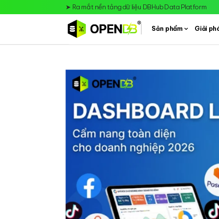
➤
Ra mắt nền tảng dữ liệu DBHub Data Platform
Sản phẩm
Giải ph