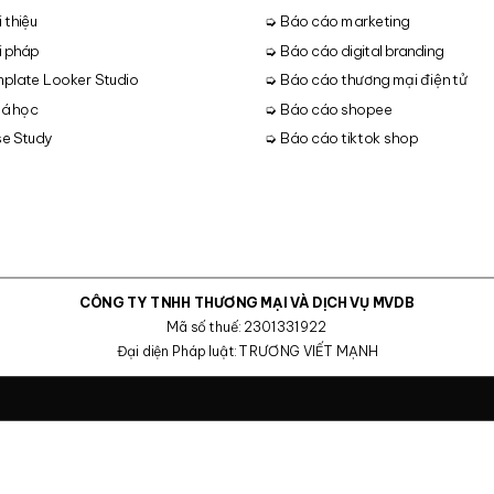
 thiệu
➭ Báo cáo marketing
i pháp
➭ Báo cáo digital branding
plate Looker Studio
➭ Báo cáo thương mại điện tử
á học
➭ Báo cáo shopee
e Study
➭ Báo cáo tiktok shop
CÔNG TY TNHH THƯƠNG MẠI VÀ DỊCH VỤ MVDB
Mã số thuế: 2301331922
Đại diện Pháp luật: TRƯƠNG VIẾT MẠNH