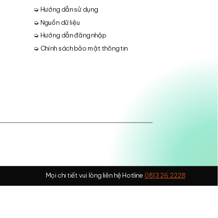
➭ Hướng dẫn sử dụng
➭ Nguồn dữ liệu
➭ Hướng dẫn đăng nhập
➭ Chính sách bảo mật thông tin
Mọi chi tiết vui lòng liên hệ Hotline
0813 26 2228