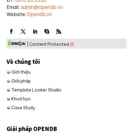
ĐT:
0813 26 2228
Email:
admin@opendb.vn
Website:
Opendb.vn
| Content Protected
@
Về chúng tôi
➭ Giới thiệu
➭ Giải pháp
➭ Template Looker Studio
➭ Khoá học
➭ Case Study
Giải pháp OPENDB