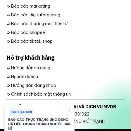
➭ Báo cáo marketing
➭ Báo cáo digital branding
➭ Báo cáo thương mại điện tử
➭ Báo cáo shopee
➭ Báo cáo tiktok shop
Hỗ trợ khách hàng
➭ Hướng dẫn sử dụng
➭ Nguồn dữ liệu
➭ Hướng dẫn đăng nhập
➭ Chính sách bảo mật thông tin
CÔNG TY TNHH THƯƠNG MẠI VÀ DỊCH VỤ MVDB
×
BÁO CÁO MỚI
Mã số thuế: 2301331922
BÁO CÁO THỰC TRẠNG ỨNG DỤNG
Đại diện Pháp luật: TRƯƠNG VIẾT MẠNH
DỮ LIỆU TRONG DOANH NGHIỆP BÁN
LẺ