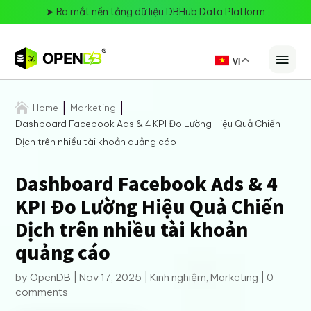
➤
Ra mắt nền tảng dữ liệu DBHub Data Platform
VI

Home
Marketing
Dashboard Facebook Ads & 4 KPI Đo Lường Hiệu Quả Chiến
Dịch trên nhiều tài khoản quảng cáo
Dashboard Facebook Ads & 4
KPI Đo Lường Hiệu Quả Chiến
Dịch trên nhiều tài khoản
quảng cáo
by
OpenDB
|
Nov 17, 2025
|
Kinh nghiệm
,
Marketing
|
0
comments