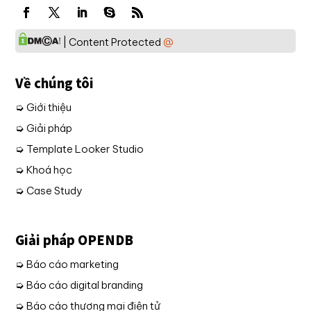
| Content Protected
@
Về chúng tôi
➭ Giới thiệu
➭ Giải pháp
➭ Template Looker Studio
➭ Khoá học
➭ Case Study
Giải pháp OPENDB
➭ Báo cáo marketing
➭ Báo cáo digital branding
➭ Báo cáo thương mại điện tử